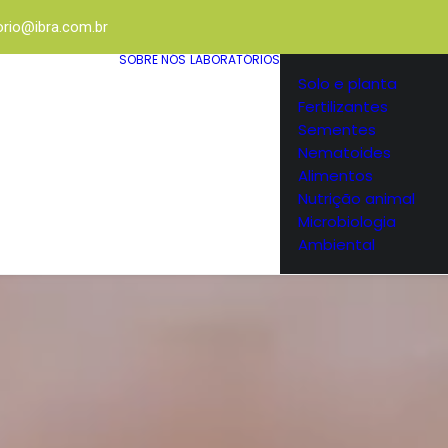
orio@ibra.com.br
SOBRE NÓS
LABORATÓRIOS
Solo e planta
Fertilizantes
Sementes
Nematoides
Alimentos
Nutrição animal
Microbiologia
Ambiental