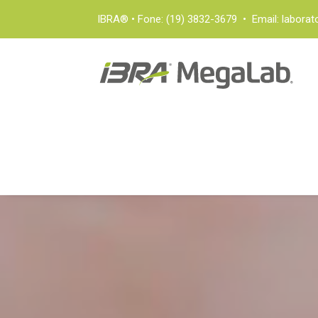
IBRA® • Fone: (19) 3832-3679 • Email: laborat